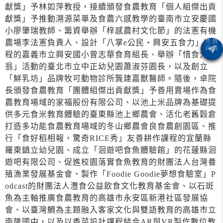
獻獎」予林如萍教授，接續頒發食農教育「個人組傑出貢
獻獎」予推動溯源菜單及食農六感教學的臺南市立安慶國
小廖肇瑞教師、籌資舉辦「梓感農村文化節」的法憲有機
農場李法憲負責人、設計「八掌e公民‧興安五食力」課
程的嘉義市立興安國小曾志華食育組長、舉辦「惜食大富
翁」活動的臺北市立中正幼兒園蕭淑芬園長，以及創立
「鮮乳坊」品牌牧可動物診所龔建嘉獸醫師。隨後，卓院
長頒發食農教育「團體組傑出貢獻獎」予善用賣場作為食
農教育場域的家福股份有限公司、以池上米品牌為基礎提
供多元食米教育體驗的臺東縣池上鄉農會、活化老舊穀倉
打造多功能食農教育場域的冬山鄉農會良食農創園區、推
行「食好稻相報，驚奇RICE秀」友善耕作課程的宜蘭縣
羅東鎮立幼兒園、成立「洄遊吧食魚體驗館」的花蓮縣洄
遊吧有限公司、促進校園落實食魚教育的財團法人台灣養
殖漁業發展基金會、製作「Foodie Goodie夢想食驗室」P
odcast的財團法人灃食公益飲食文化教育基金會、以石斑
魚為主軸推廣食農教育的高雄市永安區新港社區發展協
會、以臺灣鯛為主題融入客家文化與雙語教育的高雄市立
南隆國中，以及以香菜設計課程結合AR與VR製作數位教