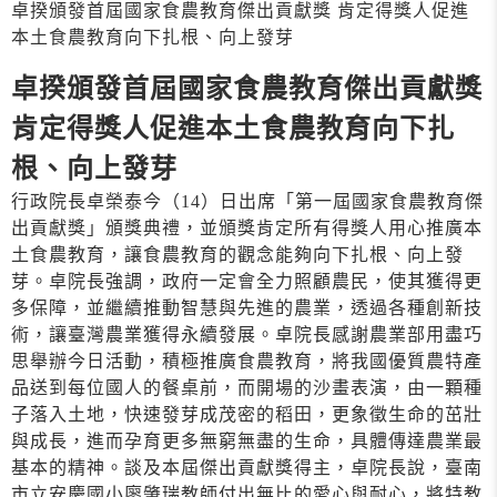
卓揆頒發首屆國家食農教育傑出貢獻獎 肯定得獎人促進
本土食農教育向下扎根、向上發芽
卓揆頒發首屆國家食農教育傑出貢獻獎
肯定得獎人促進本土食農教育向下扎
根、向上發芽
行政院長卓榮泰今（14）日出席「第一屆國家食農教育傑
出貢獻獎」頒獎典禮，並頒獎肯定所有得獎人用心推廣本
土食農教育，讓食農教育的觀念能夠向下扎根、向上發
芽。卓院長強調，政府一定會全力照顧農民，使其獲得更
多保障，並繼續推動智慧與先進的農業，透過各種創新技
術，讓臺灣農業獲得永續發展。卓院長感謝農業部用盡巧
思舉辦今日活動，積極推廣食農教育，將我國優質農特產
品送到每位國人的餐桌前，而開場的沙畫表演，由一顆種
子落入土地，快速發芽成茂密的稻田，更象徵生命的茁壯
與成長，進而孕育更多無窮無盡的生命，具體傳達農業最
基本的精神。談及本屆傑出貢獻獎得主，卓院長說，臺南
市立安慶國小廖肇瑞教師付出無比的愛心與耐心，將特教