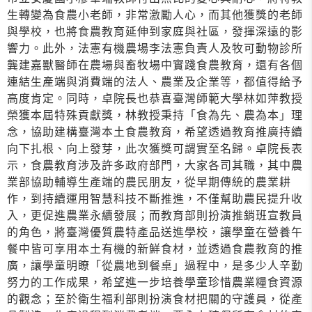
生轉變為食農小老師，非常激勵人心，而其他獲獎的老師
與學校，也將食農教育延伸到家庭與社區，發揮深遠的影
響力。此外，法憲有機農場李法憲負責人及牧可動物診所
龔建嘉獸醫師在農場與畜牧場中實踐食農教育，還有各個
連結生產端與消費端的法人、農業及企業等，都值得給予
高度肯定。同時，卓院長也恭喜臺灣師範大學林如萍教授
榮獲本屆特殊貢獻獎，林教授秉持「食為先、農為本」理
念，協助建構臺灣本土食農教育，希望透過教育推廣持續
向下扎根、向上發芽，此次獲獎可謂實至名歸。卓院長表
示，食農教育涉及許多政府部門，大家各司其職，其中農
業部協助輔導生產端的農民朋友，從早期傳統的農業耕
作，到持續運用智慧科技不斷推進，不僅幫助農民提升收
入，更促進農業永續發展；而教育部則扮演推銷班宣教員
的角色，將臺灣優質農特產品送進學校，讓學童在營養午
餐中皆可享用本土有機的新鮮食材，並透過食農教育的推
廣，讓學童明瞭「從農地到餐桌」過程中，是多少人辛勤
努力的工作成果，希望進一步培養學童珍惜農業糧食資源
的觀念；至於衛生福利部則扮演食材把關的守護員，從產