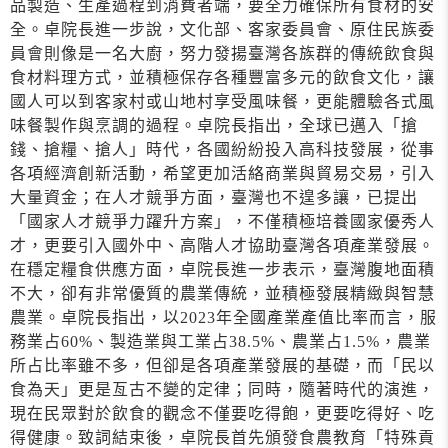
品製造、生產過程到消費者端，要全力確保所有食材的安
全。卓院長進一步說，文化部、客家委員會、原住民族委
員會則像是一名大廚，努力發揚臺灣各族群的傳統飲食與
食材料理方式，並積極保存各種豐富多元的飲食文化，讓
國人可以到客家村或山地村享受風味餐，更能體驗各式風
味餐製作與烹調的過程。卓院長指出，全球已邁入「搶
錢、搶糧、搶人」時代，各國紛紛投入高科技發展，從事
各項經濟創新活動，希望更加活絡商業與貿易交易，引入
大量資金；在人才競爭方面，臺灣也不遑多讓，已提出
「國家人才競爭力躍升方案」，不僅積極培養國家優秀人
才，更要引入國外中、高階人才協助臺灣各項產業發展。
在穩定糧食供應方面，卓院長進一步表示，臺灣腹地面積
不大，卻有非常優質的農業傳統，並積極發展精緻與智慧
農業。卓院長指出，以2023年全國產業產值比率而言，服
務業占60%、製造業與工業占38.5%、農業占1.5%，農業
所占比率雖不多，但卻是各項產業發展的基礎，而「民以
食為天」更是亙古不變的定律；同時，隨著時代的演進，
現在民眾對於飲食的觀念不僅要吃得飽，更要吃得好、吃
得健康。致詞結束後，卓院長首先頒發食農教育「特殊貢