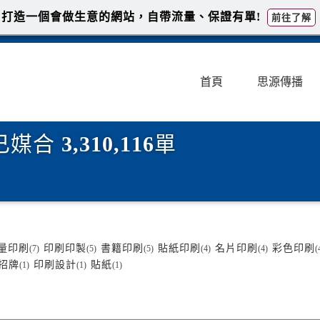
打造一個會做生意的網站，自帶流量、保證有單!
前往了解
首頁
思源傳播
已媒合
3,310,116
單
量印刷
印刷印製
書籍印刷
貼紙印刷
名片印刷
彩色印刷
(7)
(5)
(5)
(4)
(4)
(
招牌
印刷設計
貼紙
(1)
(1)
(1)