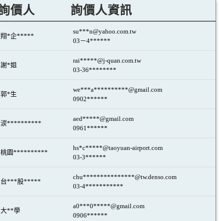
詢價人
詢價人資訊
su***n@yahoo.com.tw
翔*企*****
03－4******
rai*****@j-quan.com.tw
謝*姐
03-36********
we***a**********@gmail.com
郭*生
0902******
aed*****@gmail.com
湠**********
0961******
hs*c*****@taoyuan-airport.com
桃園**********
03-3******
chu***************@tw.denso.com
台***股*****
03-4***********
a0***0*****@gmail.com
大**學
0906******