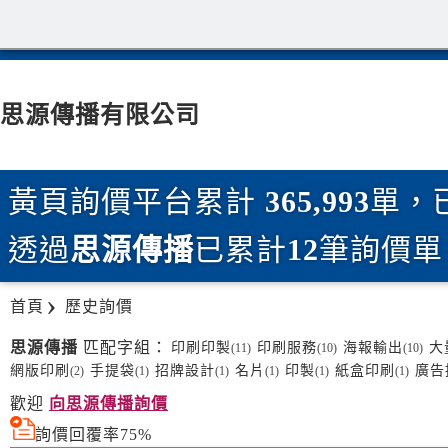
思源傳播有限公司
黃頁詢價平台累計
365,993
單，
透過
思源傳播
已累計
12
筆詢價單
首頁
歷史詢價
思源傳播
匹配字組：
印刷印製
印刷服務
海報輸出
大
(11)
(10)
(10)
網版印刷
手提袋
招牌設計
名片
印製
紙盒印刷
廣告
(2)
(1)
(1)
(1)
(1)
(1)
歡迎
向思源傳播詢價
詢價回覆率75%