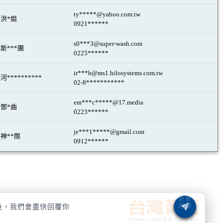
ty*****@yahoo.com.tw
洪*姐
0921******
s0***3@super-wash.com
斯***團
0225******
ir***h@ms1.hilosystems.com.tw
河**********
02-8***********
em***c*****@17.media
鄧*曲
0223******
je***1*****@gmail.com
神**際
0912******
後，我們會盡快回覆你