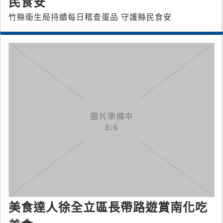
民食安
竹縣衛生局持續每日稽查蛋品 守護縣民食安
美食達人徐全立區長帶路遊賞南化吃